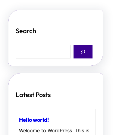
Search
S
e
a
r
c
h
Latest Posts
Hello world!
Welcome to WordPress. This is